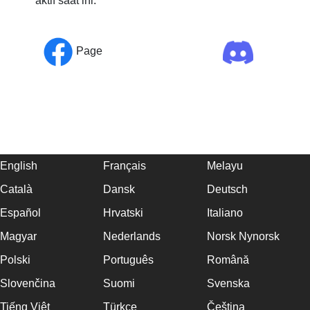
aktif saat ini.
Page
English
Français
Melayu
Català
Dansk
Deutsch
Español
Hrvatski
Italiano
Magyar
Nederlands
Norsk Nynorsk
Polski
Português
Română
Slovenčina
Suomi
Svenska
Tiếng Việt
Türkçe
Čeština