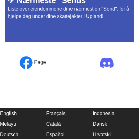
✈ Nærmeste "Sends"
Liste over eiendommene dine nærmest en "Send", for å
hjelpe deg under dine skattejakter i Upland!
Page
English
Français
Indonesia
Melayu
Català
Dansk
Deutsch
Español
Hrvatski