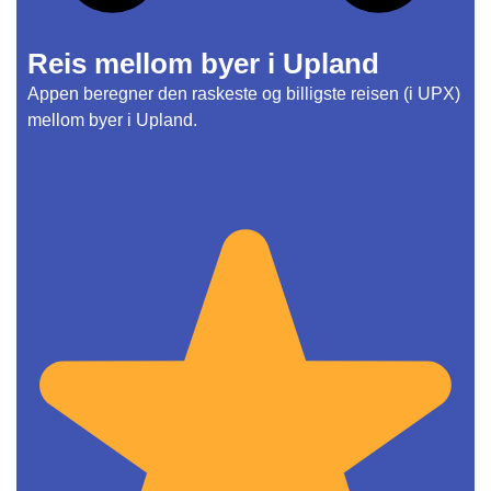
Reis mellom byer i Upland
Appen beregner den raskeste og billigste reisen (i UPX)
mellom byer i Upland.