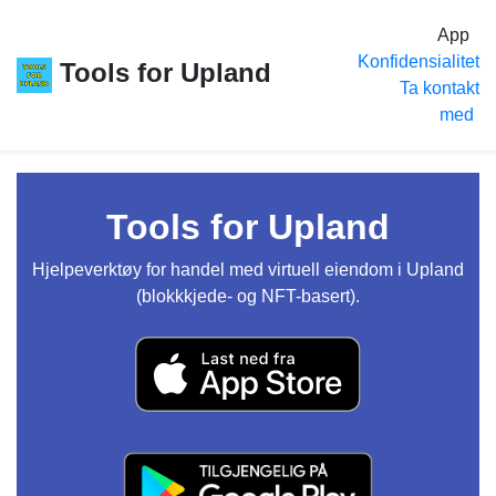
App
Konfidensialitet
Tools for Upland
Ta kontakt
med
Tools for Upland
Hjelpeverktøy for handel med virtuell eiendom i Upland
(blokkkjede- og NFT-basert).