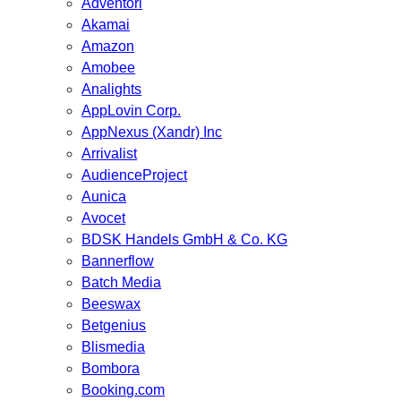
Adventori
Akamai
Amazon
Amobee
Analights
AppLovin Corp.
AppNexus (Xandr) Inc
Arrivalist
AudienceProject
Aunica
Avocet
BDSK Handels GmbH & Co. KG
Bannerflow
Batch Media
Beeswax
Betgenius
Blismedia
Bombora
Booking.com