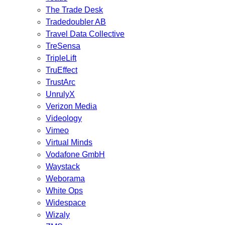
The Trade Desk
Tradedoubler AB
Travel Data Collective
TreSensa
TripleLift
TruEffect
TrustArc
UnrulyX
Verizon Media
Videology
Vimeo
Virtual Minds
Vodafone GmbH
Waystack
Weborama
White Ops
Widespace
Wizaly