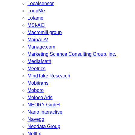
Localsensor
LoopMe
Lotame
MSI-ACI
Macromill group
MainADV
Manage.com
Marketing Science Consulting Group, Inc.
MediaMath
Meetrics
MindTake Research
Mobitrans
Mobpro
Moloco Ads
NEORY GmbH
Nano Interactive
Navegg
Neodata Group
Netflix