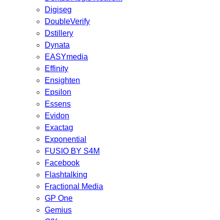
Digiseg
DoubleVerify
Dstillery
Dynata
EASYmedia
Effinity
Ensighten
Epsilon
Essens
Evidon
Exactag
Exponential
FUSIO BY S4M
Facebook
Flashtalking
Fractional Media
GP One
Gemius