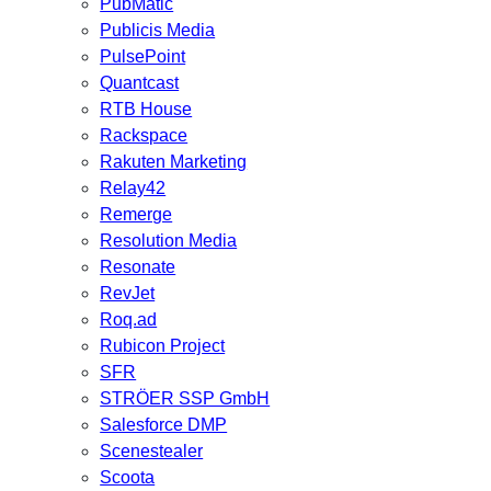
PubMatic
Publicis Media
PulsePoint
Quantcast
RTB House
Rackspace
Rakuten Marketing
Relay42
Remerge
Resolution Media
Resonate
RevJet
Roq.ad
Rubicon Project
SFR
STRÖER SSP GmbH
Salesforce DMP
Scenestealer
Scoota