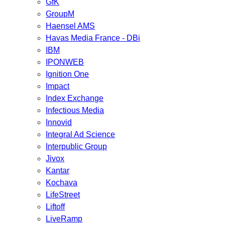
GfK
GroupM
Haensel AMS
Havas Media France - DBi
IBM
IPONWEB
Ignition One
Impact
Index Exchange
Infectious Media
Innovid
Integral Ad Science
Interpublic Group
Jivox
Kantar
Kochava
LifeStreet
Liftoff
LiveRamp