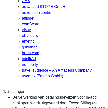
ZMS
advanced STORE GmbH
advolution.control
affilinet
comScore
eBay
ebuilders
emetriq
gskinner
hurra.com
intelliAd
numberly
travel audience – An Amadeus Company
usemax (Emego GmbH)
4.
Betalingen
De verwerking van betalingsbewijzen voor in-app
aankopen wordt uitgevoerd door Fovea.Billing (de