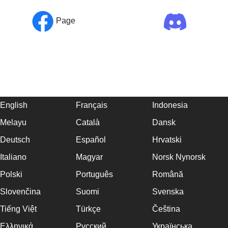
Page
English
Français
Indonesia
Melayu
Català
Dansk
Deutsch
Español
Hrvatski
Italiano
Magyar
Norsk Nynorsk
Polski
Português
Română
Slovenčina
Suomi
Svenska
Tiếng Việt
Türkçe
Čeština
Ελληνικά
Русский
Українська