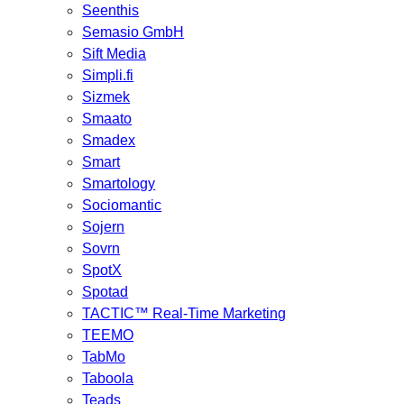
Seenthis
Semasio GmbH
Sift Media
Simpli.fi
Sizmek
Smaato
Smadex
Smart
Smartology
Sociomantic
Sojern
Sovrn
SpotX
Spotad
TACTIC™ Real-Time Marketing
TEEMO
TabMo
Taboola
Teads