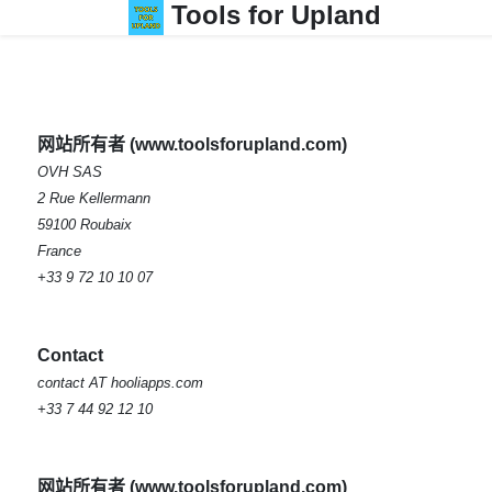
Tools for Upland
网站所有者 (www.toolsforupland.com)
OVH SAS
2 Rue Kellermann
59100 Roubaix
France
+33 9 72 10 10 07
Contact
contact AT hooliapps.com
+33 7 44 92 12 10
网站所有者 (www.toolsforupland.com)