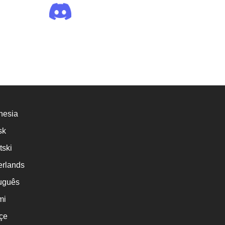
nesia
sk
tski
rlands
uguês
mi
çe