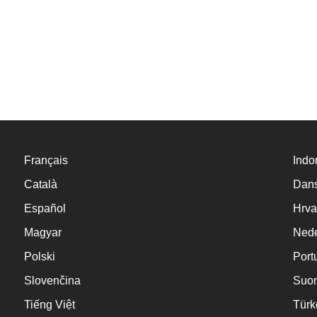
Français
Indo
Català
Dan
Español
Hrva
Magyar
Nede
Polski
Port
Slovenčina
Suo
Tiếng Việt
Türk