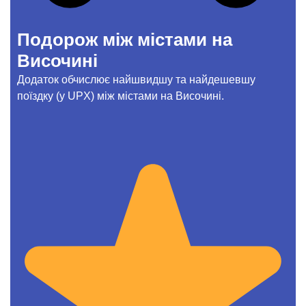
Подорож між містами на
Височині
Додаток обчислює найшвидшу та найдешевшу
поїздку (у UPX) між містами на Височині.