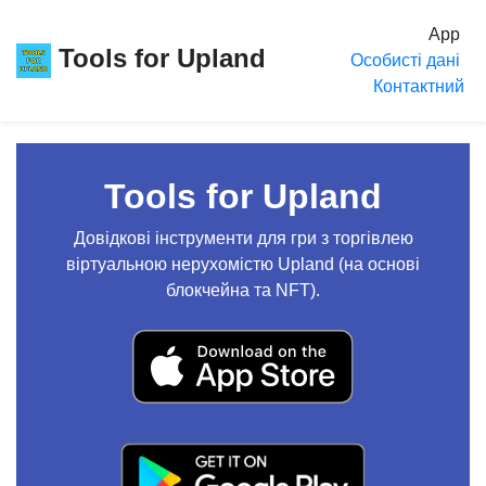
App
Tools for Upland
Особисті дані
Контактний
Tools for Upland
Довідкові інструменти для гри з торгівлею
віртуальною нерухомістю Upland (на основі
блокчейна та NFT).