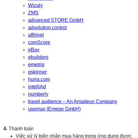
Wizaly
ZMS
advanced STORE GmbH
advolution.control
affilinet
comScore
eBay
ebuilders
emetriq
gskinner
hurra.com
intelliAd
numberly
travel audience – An Amadeus Company
usemax (Emego GmbH)
4.
Thanh toán
Việc xử lý biên nhận mua hàng trong ứng dụng được