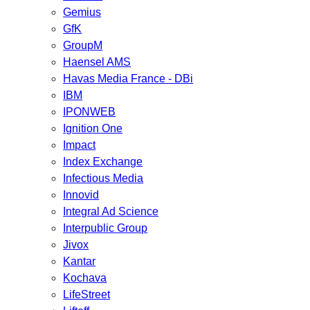
Gemius
GfK
GroupM
Haensel AMS
Havas Media France - DBi
IBM
IPONWEB
Ignition One
Impact
Index Exchange
Infectious Media
Innovid
Integral Ad Science
Interpublic Group
Jivox
Kantar
Kochava
LifeStreet