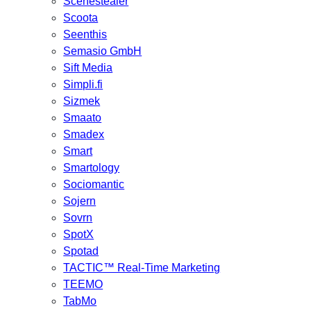
Scenestealer
Scoota
Seenthis
Semasio GmbH
Sift Media
Simpli.fi
Sizmek
Smaato
Smadex
Smart
Smartology
Sociomantic
Sojern
Sovrn
SpotX
Spotad
TACTIC™ Real-Time Marketing
TEEMO
TabMo