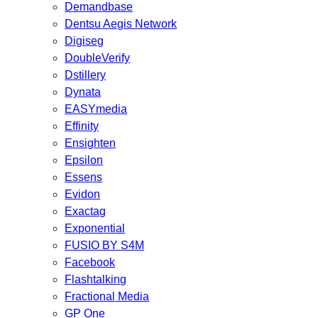
Demandbase
Dentsu Aegis Network
Digiseg
DoubleVerify
Dstillery
Dynata
EASYmedia
Effinity
Ensighten
Epsilon
Essens
Evidon
Exactag
Exponential
FUSIO BY S4M
Facebook
Flashtalking
Fractional Media
GP One