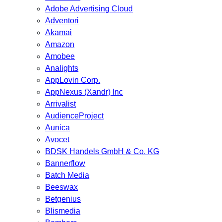
Adobe Advertising Cloud
Adventori
Akamai
Amazon
Amobee
Analights
AppLovin Corp.
AppNexus (Xandr) Inc
Arrivalist
AudienceProject
Aunica
Avocet
BDSK Handels GmbH & Co. KG
Bannerflow
Batch Media
Beeswax
Betgenius
Blismedia