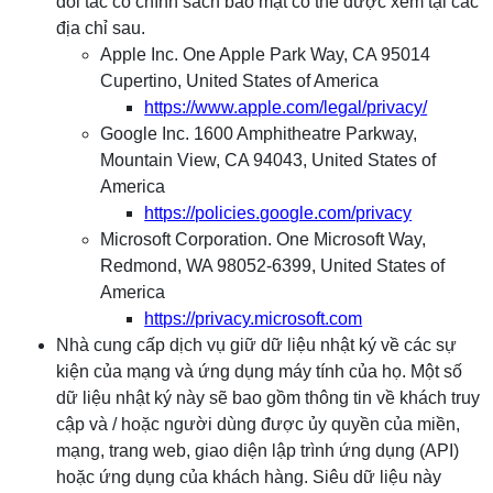
đối tác có chính sách bảo mật có thể được xem tại các
địa chỉ sau.
Apple Inc. One Apple Park Way, CA 95014
Cupertino, United States of America
https://www.apple.com/legal/privacy/
Google Inc. 1600 Amphitheatre Parkway,
Mountain View, CA 94043, United States of
America
https://policies.google.com/privacy
Microsoft Corporation. One Microsoft Way,
Redmond, WA 98052-6399, United States of
America
https://privacy.microsoft.com
Nhà cung cấp dịch vụ giữ dữ liệu nhật ký về các sự
kiện của mạng và ứng dụng máy tính của họ. Một số
dữ liệu nhật ký này sẽ bao gồm thông tin về khách truy
cập và / hoặc người dùng được ủy quyền của miền,
mạng, trang web, giao diện lập trình ứng dụng (API)
hoặc ứng dụng của khách hàng. Siêu dữ liệu này