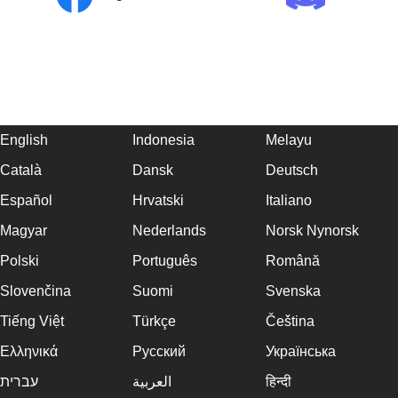
English
Indonesia
Melayu
Català
Dansk
Deutsch
Español
Hrvatski
Italiano
Magyar
Nederlands
Norsk Nynorsk
Polski
Português
Română
Slovenčina
Suomi
Svenska
Tiếng Việt
Türkçe
Čeština
Ελληνικά
Русский
Українська
עברית
العربية
हिन्दी