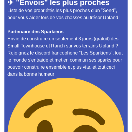
✈ "Envois" les plus proches
Liste de vos propriétés les plus proches d'un "Send",
pour vous aider lors de vos chasses au trésor Upland !
Partenaire des Sparkiens:
Envie de construire en seulement 3 jours (gratuit) des
Small Townhouse et Ranch sur vos terrains Upland ?
Rejoignez le discord francophone "Les Sparkiens", tout
le monde s'entraide et met en commun ses sparks pour
pouvoir construire ensemble et plus vite, et tout ceci
dans la bonne humeur