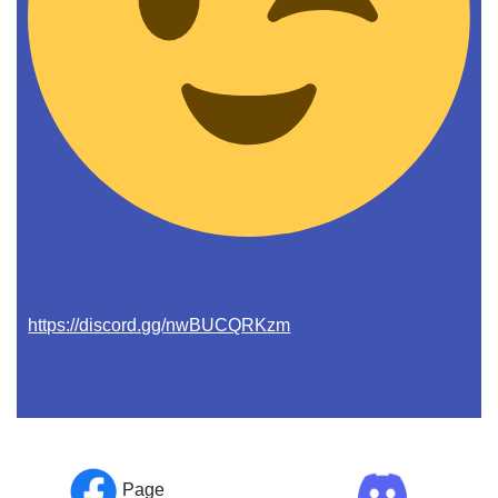
https://discord.gg/nwBUCQRKzm
Page